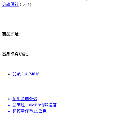
分證借錢
Gen 1)
商品網址:
商品訊息功能:
品號：4124816
耐用金屬外殼
最高達110MB/s傳輸速度
超輕量僅重1.5公克