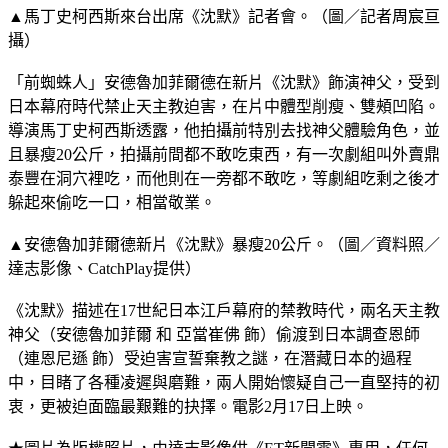
▲馬丁史柯西斯來台出席《沈默》記者會。（圖／記者周宸亘
攝）
「前蜘蛛人」安德魯加菲爾德在新片《沈默》飾演神父，受到
日本幕府時代禁止天主教迫害，在片中體型削瘦、雙頰凹陷。
導演馬丁史柯西斯透露，他拍攝前特別去找神父體驗角色，並
且暴瘦20公斤，拍攝前間都不敢吃東西，有一次劇組叫外賣鼎
泰豐在洞穴裡吃，而他則在一旁都不敢吃，等劇組吃剩之後才
躲起來偷吃一口，相當敬業。
▲安德魯加菲爾德新片《沈默》暴瘦20公斤。（圖／資料照／
達志影像、CatchPlay提供）
《沈默》描述在17世紀日本江戶幕府的禁教時代，兩名天主教
神父（安德魯加菲爾 和 亞當崔佛 飾）偷渡到日本調查恩師
（連恩尼遜 飾）受迫害宣誓棄教之謎，在潛藏日本的過程
中，目睹了各種凌遲與磨難，兩人開始懷疑自己一直堅持的初
衷，更被迫面臨最艱難的抉擇。電影2月17日上映。