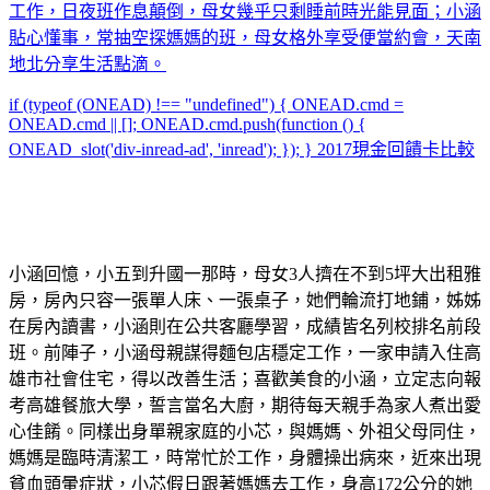
工作，日夜班作息顛倒，母女幾乎只剩睡前時光能見面；小涵
貼心懂事，常抽空探媽媽的班，母女格外享受便當約會，天南
地北分享生活點滴。
if (typeof (ONEAD) !== "undefined") { ONEAD.cmd =
ONEAD.cmd || []; ONEAD.cmd.push(function () {
ONEAD_slot('div-inread-ad', 'inread'); }); }
2017現金回饋卡比較
小涵回憶，小五到升國一那時，母女3人擠在不到5坪大出租雅
房，房內只容一張單人床、一張桌子，她們輪流打地鋪，姊姊
在房內讀書，小涵則在公共客廳學習，成績皆名列校排名前段
班。前陣子，小涵母親謀得麵包店穩定工作，一家申請入住高
雄市社會住宅，得以改善生活；喜歡美食的小涵，立定志向報
考高雄餐旅大學，誓言當名大廚，期待每天親手為家人煮出愛
心佳餚。同樣出身單親家庭的小芯，與媽媽、外祖父母同住，
媽媽是臨時清潔工，時常忙於工作，身體操出病來，近來出現
貧血頭暈症狀，小芯假日跟著媽媽去工作，身高172公分的她