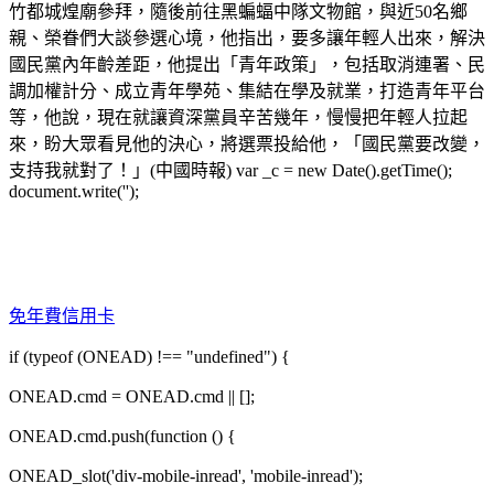
竹都城煌廟參拜，隨後前往黑蝙蝠中隊文物館，與近50名鄉
親、榮眷們大談參選心境，他指出，要多讓年輕人出來，解決
國民黨內年齡差距，他提出「青年政策」，包括取消連署、民
調加權計分、成立青年學苑、集結在學及就業，打造青年平台
等，他說，現在就讓資深黨員辛苦幾年，慢慢把年輕人拉起
來，盼大眾看見他的決心，將選票投給他，「國民黨要改變，
支持我就對了！」(中國時報) var _c = new Date().getTime();
document.write('');
免年費信用卡
if (typeof (ONEAD) !== "undefined") {
ONEAD.cmd = ONEAD.cmd || [];
ONEAD.cmd.push(function () {
ONEAD_slot('div-mobile-inread', 'mobile-inread');