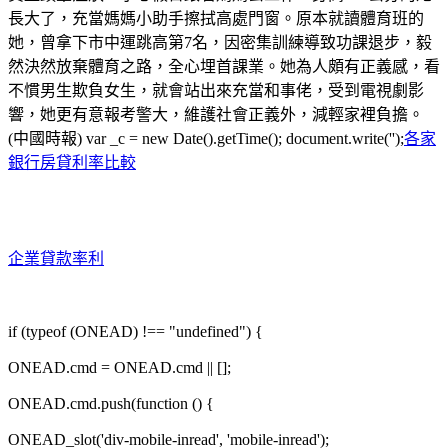
長大了，充當媽媽小助手擦拭高處門窗。原本就讀體育班的
她，曾拿下市中運跳高第7名，因密集訓練導致功課退步，毅
然決然放棄體育之路，全心埋首課業。她為人頗有正義感，看
不慣男生欺負女生，就會站出來充當和事佬，受到電視劇影
響，她更有意報考警大，維護社會正義外，減輕家裡負擔。
(中國時報) var _c = new Date().getTime(); document.write('');
各家
銀行房貸利率比較
企業貸款率利
if (typeof (ONEAD) !== "undefined") {
ONEAD.cmd = ONEAD.cmd || [];
ONEAD.cmd.push(function () {
ONEAD_slot('div-mobile-inread', 'mobile-inread');