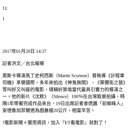
});
}
2017年01月20日 14:37
記者洪文／台北報導
奧斯卡導演馬丁史柯西斯（Martin Scorsese）曾執導《計程車
司機》享譽國際，多年來拍出《神鬼無間》、《華爾街之狼》
等叫好又叫座的電影，堪稱好萊塢當代最具引響力的導演之
一。他的新片《沈默》（Silence）100％在台灣取景拍攝，時
隔1年帶著完成作品來台，19日出席記者會透露「前蜘蛛人」
安德魯加菲爾德為戲暴瘦20公斤，相當辛苦。
?電影新聞＋實用資訊，加入『ET看電影』就對了！