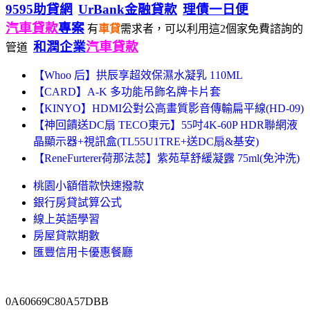
9595助貸網
UrBank金融貸款
理債一日便
汽車貸款
專案
有
車貸
需求者，可以利用這2個家免費諮詢的
和潤企業
汽車貸款
管道
【Whoo 后】拱辰享超效保濕水凝乳 110ML
【CARD】A-K 多功能吊飾名牌卡片套
【KINYO】HDMI公對公高畫質影音傳輸扁平線(HD-09)
【神回饋送DC扇 TECO東元】55吋4K-60P HDR聯網液
晶顯示器+視訊盒(TL55U1TRE+送DC扇&基安)
【ReneFurterer荷那法蕊】紫苑草舒緩凝露 75ml(免沖洗)
桃園小額借款快速撥款
銀行房貸試算公式
線上英語學習
房屋貸款期數
匯豐信用卡優惠餐廳
0A60669C80A57DBB