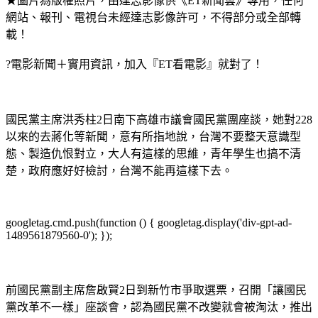
★圖片為版權照片，由達志影像供《ET新聞雲》專用，任何
網站、報刊、電視台未經達志影像許可，不得部分或全部轉
載！
?電影新聞＋實用資訊，加入『ET看電影』就對了！
國民黨主席洪秀柱2日南下高雄巿議會國民黨團座談，她對228
以來的去蔣化等新聞，意有所指地說，台灣不要整天意識型
態、製造仇恨對立，大人有這樣的思維，青年學生也搞不清
楚，政府應好好檢討，台灣不能再這樣下去。
googletag.cmd.push(function () { googletag.display('div-gpt-ad-
1489561879560-0'); });
前國民黨副主席詹啟賢2日到新竹市爭取選票，召開「讓國民
黨改革不一樣」座談會，認為國民黨不改變就會被淘汰，推出