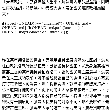
「青年政策」，鼓勵年輕人出來，解決黨內年齡層差距，同時
也再次強調，將參選2020總統大選，帶領國民黨將政權贏回
來。
if (typeof (ONEAD) !== "undefined") { ONEAD.cmd =
ONEAD.cmd || []; ONEAD.cmd.push(function () {
ONEAD_slot('div-inread-ad', 'inread'); }); }
昨在高巿議會國民黨團，有逾半議員出席與洪秀柱座談，洪秀
柱由政策會執行長蔡正元、副祕書長林國正，以及身兼高雄巿
黨部主委的高市議員黃柏霖陪同。談到國民黨主席選舉，洪表
示在未正式領表前，她不會趁機談自己的選情。對於地方有支
持特定參選人的聲音，洪看得很開說，就算議員表態支持誰，
也不能開除他的黨籍，更不可能叫大家騙來騙去。洪表示，每
個黨員支持哪位參選人都有自己的標準、看法，她都尊重，而
她只有一個原則，就是即使支持的對象不同，都不要吵架，最
後誰當選主席，就尊重大家的選擇、全力支持。詹啟賢昨在新