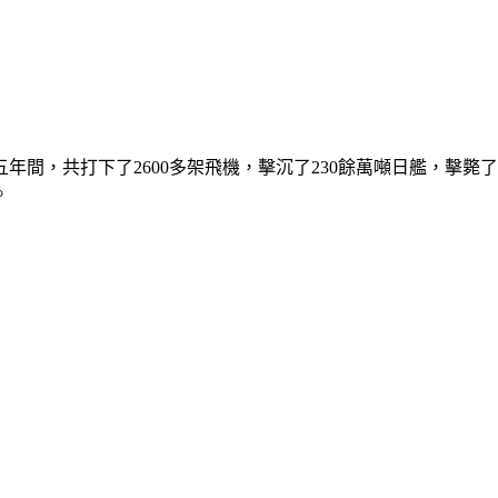
間，共打下了2600多架飛機，擊沉了230餘萬噸日艦，擊斃
。