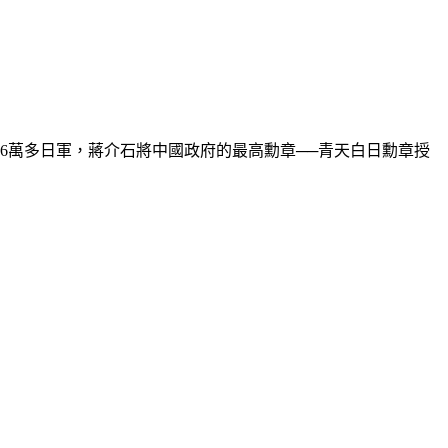
了6萬多日軍，蔣介石將中國政府的最高勳章──青天白日勳章授