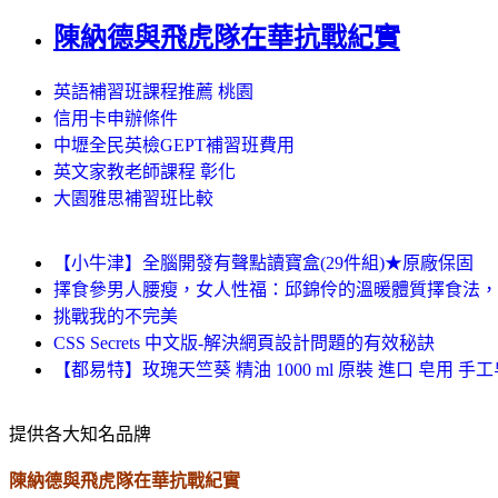
陳納德與飛虎隊在華抗戰紀實
英語補習班課程推薦 桃園
信用卡申辦條件
中壢全民英檢GEPT補習班費用
英文家教老師課程 彰化
大園雅思補習班比較
【小牛津】全腦開發有聲點讀寶盒(29件組)★原廠保固
擇食參男人腰瘦，女人性福：邱錦伶的溫暖體質擇食法，
挑戰我的不完美
CSS Secrets 中文版-解決網頁設計問題的有效秘訣
【都易特】玫瑰天竺葵 精油 1000 ml 原裝 進口 皂用 手工皂 基礎
提供各大知名品牌
陳納德與飛虎隊在華抗戰紀實